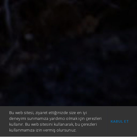
Bu web sitesi, ziyaret ettiğinizde size en iyi
deneyimi sunmamıza yardımcı olmak için çerezleri
KABUL ET
kullanır. Bu web sitesini kullanarak, bu çerezleri
kullanmamıza izin vermiş olursunuz.